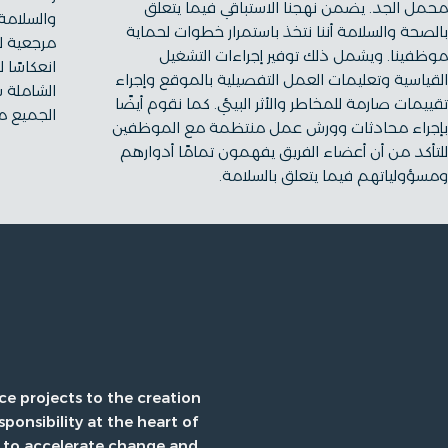
محمل الجد. يضمن نهجنا الاستباقي فيما يتعلق
بالصحة والسلامة أننا نتخذ باستمرار خطوات لحماية
مرجعية ل
موظفينا. ويشمل ذلك توفير إجراءات التشغيل
انعكاسًا 
القياسية وتعليمات العمل التفصيلية بالموقع وإجراء
الشاملة س
تقييمات صارمة للمخاطر والأثر البيئي. كما نقوم أيضًا
الجميع م
بإجراء محادثات وورش عمل منتظمة مع الموظفين
للتأكد من أن أعضاء الفريق يفهمون تمامًا أدوارهم
ومسؤولياتهم فيما يتعلق بالسلامة.
 projects to the creation
ponsibility at the heart of
 to accelerate change and