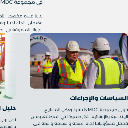
في مجموعة NMDC، تعتبر سلامة موظفينا ومقاولينا ذات أهمية قصوى.
لدينا قسم مخصص للجودة
وضمان الأداء لدينا. ونت
الجوائز المرموقة في الص
السياسات والإجراءات
دليل ا
تتولى مجموعة NMDC تنفيذ بعض المشاريع
الهندسية والإنشائية الأكثر طموحًا في المنطقة، ونحن
نحن نولي
نتحمل مسؤولياتنا تجاه الصحة والسلامة والبيئة على
والسلامة 