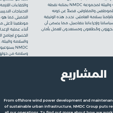
والسلامة والبيئة لمجموعة NMDC بمثابة نقطة
والكفاءات اللازمة
لموظفين والمقاولين، فضلاً عن كونه
الاحتياجات التدري
لالتزامنا بسلامة العاملين. تحدد هذه الوثيقة
التكميلي كما هو
ياساتنا وإجراءاتنا بتفاصيل، مما يضمن أن
موظفينا لأعلى معا
جهزون ومُطلعون ومستعدون للعمل بأمان.
أثناء عملية الإعد
الخضوع لبرنامج ال
والسلامة والبيئة،
NMDC يستو
وسلامة من حوله
المشاريع
From offshore wind power development and maintenance
of sustainable urban infrastructure, NMDC Group puts res
all our operations. To find out more about how we work