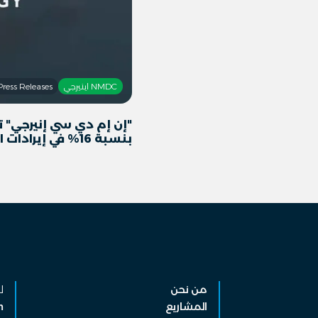
NMDC اينيرجي
Press Releases
"إن إم دي سي إنيرجي" ت
بنسبة 16% في إيرادات النصف الأول من عام 2026 لتصل إلى 9.5 مليار درهم
من نحن
ل
المشاريع
m