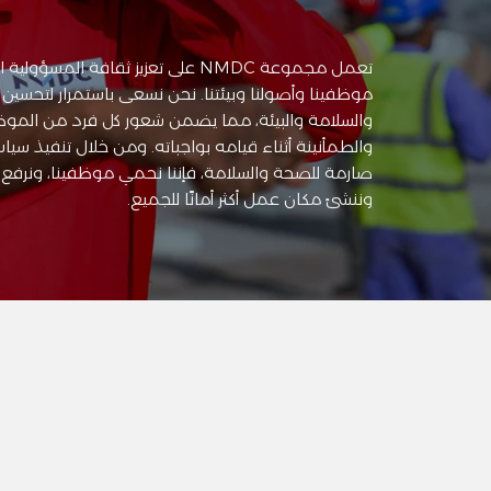
تعمل مجموعة NMDC على تعزيز ثقافة المسؤو
موظفينا وأصولنا وبيئتنا. نحن نسعى باستمرار لتحسين 
والسلامة والبيئة، مما يضمن شعور كل فرد من الموظ
والطمأنينة أثناء قيامه بواجباته. ومن خلال تنفيذ سيا
صارمة للصحة والسلامة، فإننا نحمي موظفينا، ونرفع م
وننشئ مكان عمل أكثر أمانًا للجميع.