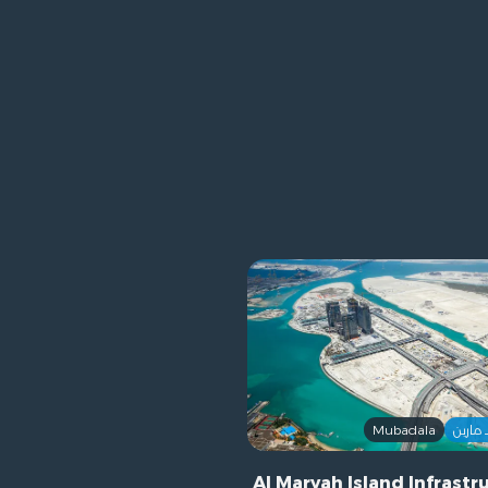
Mubadala
Al Maryah Island Infrastr