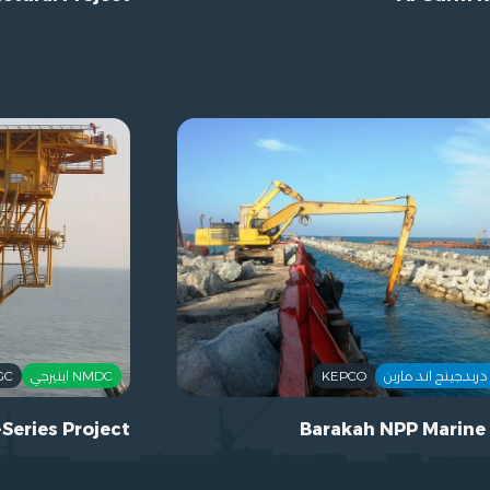
KEPCO
NMDC اينيرجي
GC
-Series Project
Barakah NPP Marine