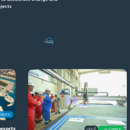
jects.
NMDC دريدجينج اند مارين
esorts
NMDC اينيرجي
أدنوك