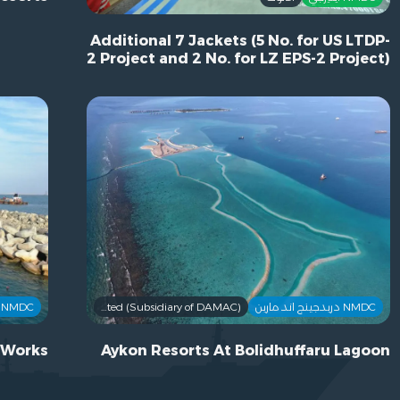
Additional 7 Jackets (5 No. for US LTDP-
2 Project and 2 No. for LZ EPS-2 Project)
NMDC دريدجينج اند مارين
Vita Heights Company Limited (Subsidiary of DAMAC)
NMDC دريدجينج اند مارين
 Works
Aykon Resorts At Bolidhuffaru Lagoon